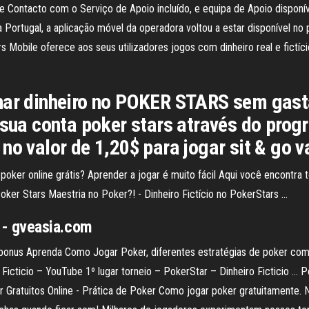
de Contacto com o Serviço de Apoio incluído, e equipa de Apoio dispon
Portugal, a aplicação móvel da operadora voltou a estar disponível no 
 Mobile oferece aos seus utilizadores jogos com dinheiro real e fictício
nhar dinheiro no POKER STARS sem gas
 sua conta poker stars através do progr
no valor de 1,20$ para jogar sit & go va
oker online grátis? Aprender a jogar é muito fácil Aqui você encontra t
ker Stars Maestria no Poker?! - Dinheiro Fictício no PokerStars ...
- gveasia.com
 bonus Aprenda Como Jogar Poker, diferentes estratégias de poker com
ro Ficticio – YouTube 1º lugar torneio – PokerStar – Dinheiro Ficticio …
er Gratuitos Online - Prática de Poker Como jogar poker gratuitamente.