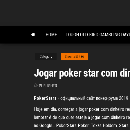
Skip
to
the
content
HOME
TOUGH OLD BIRD GAMBLING DAY
Category
Shoulta59786
Jogar poker star com din
By
PUBLISHER
PokerStars
- официальный сайт покер-рума 2019 
Hoje em dia, começar a jogar poker com dinheiro rea
lembrar é de que quer esteja a jogar com dinheiro rea
no Google… PokerStars Poker: Texas Holdem. Stars M