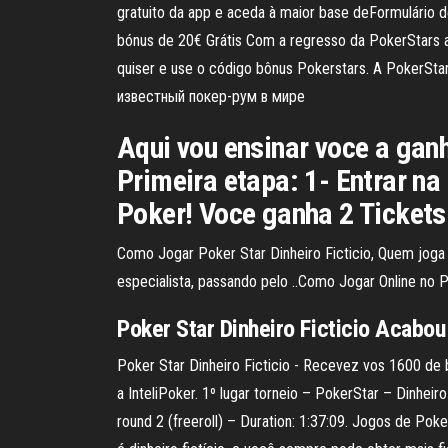
gratuito da app e aceda à maior base deFormulário 
bónus de 20€ Grátis Com a regresso da PokerStars a 
quiser e use o código bônus Pokerstars. A PokerStars
известный покер-рум в мире
Aqui vou ensinar voce a ga
Primeira etapa: 1- Entrar na
Poker! Voce ganha 2 Tickets 
Como Jogar Poker Star Dinheiro Ficticio, Quem joga p
especialista, passando pelo ..Como Jogar Online no Po
Poker
Star
Dinheiro
Ficticio
Acabou 
Poker Star Dinheiro Ficticio - Recevez vos 1600 de
a InteliPoker. 1º lugar torneio – PokerStar – Dinhei
round 2 (freeroll) – Duration: 1:37:09. Jogos de Pok